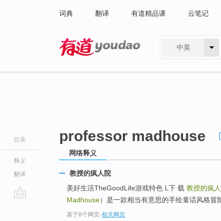
词典
翻译
有道精品课
云笔记
中英
有道 - 网易旗下搜索
professor madhouse
目录
网络释义
释义
教授的疯人院
翻译
美好生活TheGoodLife游戏特色 L下 载
教授的疯人
Madhouse
）是一款相当有意思的手绘童话风格冒
go
基于8个网页
-
相关网页
top