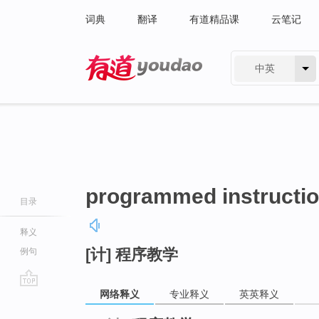
词典
翻译
有道精品课
云笔记
中英
有道 - 网易旗下搜索
programmed instructi
目录
释义
[计] 程序教学
例句
网络释义
专业释义
英英释义
go
top