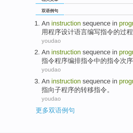
双语例句
An
instruction
sequence
in
pro
用
程序
设计语言编写
指令
的过程
youdao
An
instruction
sequence
in
pro
指令
程序编排
指令
中的
指令
次序
youdao
An
instruction
sequence in
pro
指向子
程序
的转移
指令
。
youdao
更多双语例句