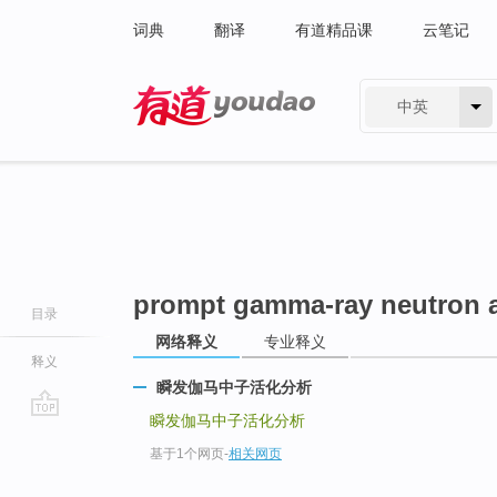
词典
翻译
有道精品课
云笔记
中英
有道 - 网易旗下搜索
prompt gamma-ray neutron ac
目录
网络释义
专业释义
释义
瞬发伽马中子活化分析
瞬发伽马中子活化分析
go
基于1个网页
-
相关网页
top