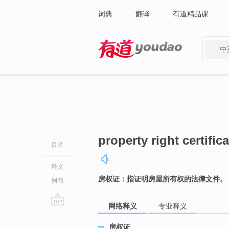
词典
翻译
有道精品课
中
有道 - 网易旗下搜索
property right certifica
目录
释义
房权证：指证明房屋所有权的法律文件。
例句
网络释义
专业释义
go
top
房权证