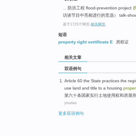
... 防洪工程 flood-prevention project
访谈节目中亮相进行的竞选） talk-show ca
基于1725个网页
-
相关网页
短语
property right certificate E
房权证
相关文章
双语例句
Article 60
the
State
practices the
regi
use
land
and
title to a
housing
proper
第六十
条
国家
实行
土地使用权
和
房屋
youdao
更多双语例句