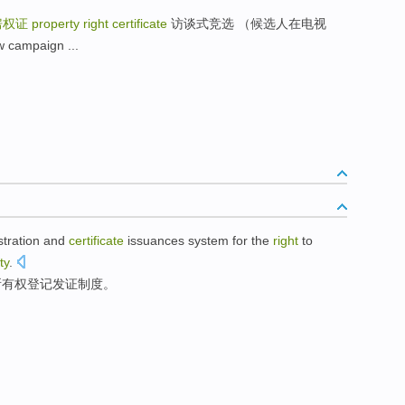
房权证
property right certificate
访谈式竞选 （候选人在电视
mpaign ...
stration
and
certificate
issuances
system
for the
right
to
ty
.
所有权
登记
发证
制度
。