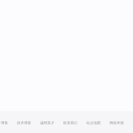
方博客
技术博客
诚聘英才
联系我们
站点地图
网络举报