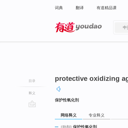
词典
翻译
有道精品课
中
有道 - 网易旗下搜索
protective oxidizing a
目录
释义
保护性氧化剂
go
网络释义
专业释义
top
保护性氧化剂
[助剂]