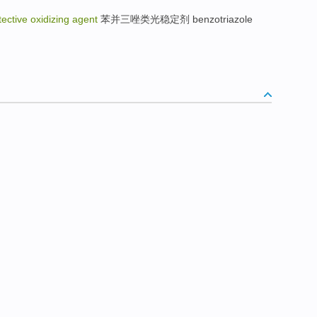
tective oxidizing agent
苯并三唑类光稳定剂 benzotriazole