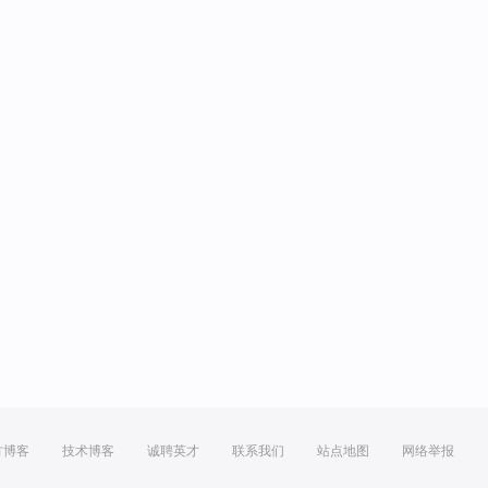
方博客
技术博客
诚聘英才
联系我们
站点地图
网络举报