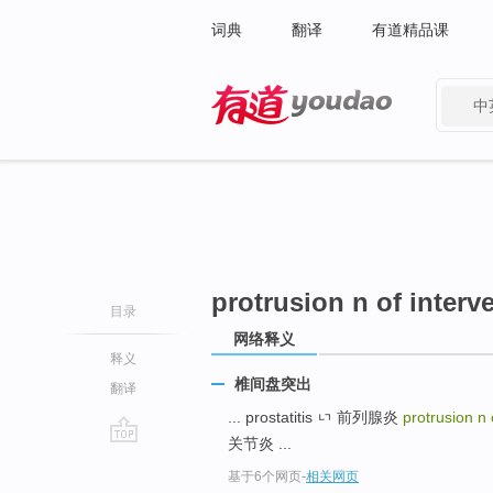
词典
翻译
有道精品课
中
有道 - 网易旗下搜索
protrusion n of interve
目录
网络释义
释义
椎间盘突出
翻译
... prostatitis ᇅ 前列腺炎
protrusion n 
关节炎 ...
go
基于6个网页
-
相关网页
top