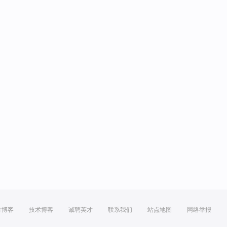
方博客
技术博客
诚聘英才
联系我们
站点地图
网络举报