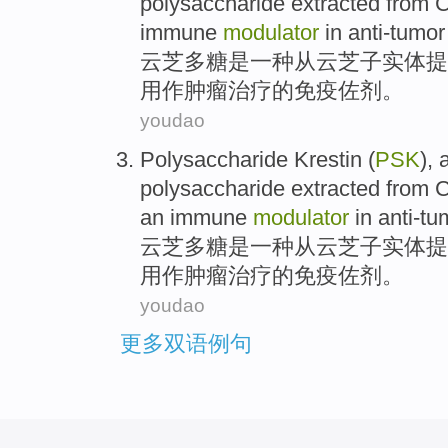
polysaccharide
extracted
from
C
immune
modulator
in
anti-tumor
云芝
多糖
是一
种
从
云芝子实体
提
用作
肿瘤
治疗
的
免疫
佐剂
。
youdao
Polysaccharide
Krestin
(
PSK
),
polysaccharide
extracted
from
C
an
immune
modulator
in
anti-tu
云芝
多糖
是一
种
从
云芝子实体
提
用作
肿瘤
治疗
的
免疫
佐剂
。
youdao
更多双语例句