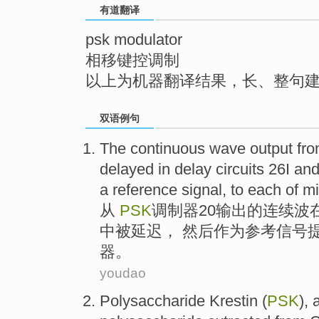
有道翻译
top
psk modulator
相移键控调制
以上为机器翻译结果，长、整句
双语例句
The
continuous
wave
output
fr
delayed
in
delay
circuits
26
I
an
a
reference
signal
, to
each
of
mi
从
PSK
调制器
20
输出
的
连续
波
中被延迟，
然后
作为
参考
信号
器
。
youdao
Polysaccharide
Krestin
(
PSK
),