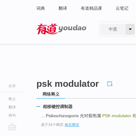
词典
翻译
有道精品课
云笔记
中英
有道 - 网易旗下搜索
psk modulator
目录
网络释义
释义
相移键控调制器
翻译
例句
... Psiloschizosporis 光对裂孢属
PSK modulator
基于34个网页
-
相关网页
go