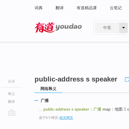
词典
翻译
有道精品课
云笔记
中英
有道 - 网易旗下搜索
public-address s speaker
目录
网络释义
释义
广播
翻译
...
public-address s speaker
：
广播
map：地图  ch
基于6个网页
-
相关网页
go
top