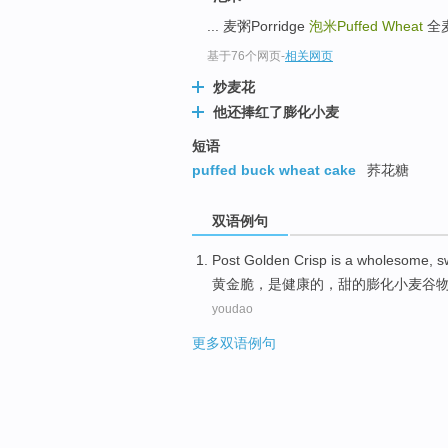
... 麦粥Porridge
泡米Puffed Wheat
全麦粉
基于76个网页
-
相关网页
炒麦花
他还捧红了膨化小麦
短语
puffed buck wheat cake
荞花糖
双语例句
Post Golden
Crisp
is a
wholesome
,
s
黄金
脆
，
是
健康的
，
甜
的
膨化
小麦
谷
youdao
更多双语例句