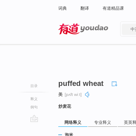
词典
翻译
有道精品课
中
有道 - 网易旗下搜索
puffed wheat
目录
美
[pʌft wiːt]
释义
炒麦花
例句
网络释义
专业释义
英英
go
top
泡米