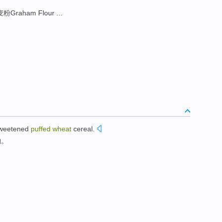
Graham Flour ...
weetened
puffed
wheat
cereal
.
物
。