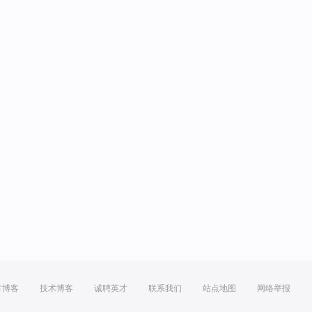
方博客
技术博客
诚聘英才
联系我们
站点地图
网络举报