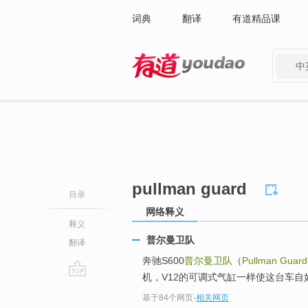
词典
翻译
有道精品课
中
有道 - 网易旗下搜索
pullman guard
目录
网络释义
释义
普尔曼卫队
翻译
奔驰S600
普尔曼卫队
（
Pullman Guard
机，V12的可调式气缸一样使这台车自
go
基于84个网页
-
相关网页
top