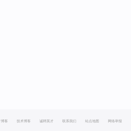
方博客
技术博客
诚聘英才
联系我们
站点地图
网络举报