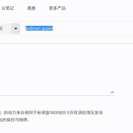
云笔记
惠惠
更多产品
英
）的动力来自相同于标准版S600的5.5升双涡轮增压发动
如的操控与驰骋。