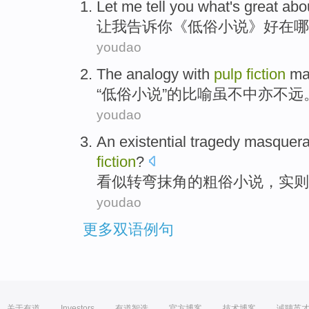
Let
me
tell
you
what's
great
abo
让
我
告诉
你
《
低俗
小说》
好
在哪
youdao
The
analogy
with
pulp
fiction
ma
“
低俗
小说
”的
比喻
虽不中亦
不远
youdao
An
existential
tragedy
masquera
fiction
?
看似
转弯抹角
的
粗俗
小说
，实则
youdao
更多双语例句
关于有道
Investors
有道智选
官方博客
技术博客
诚聘英