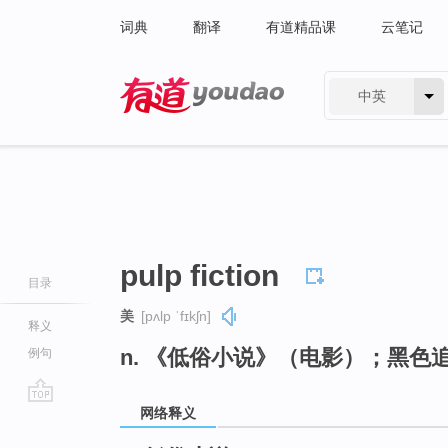
词典
翻译
有道精品课
云笔记
中英
有道 - 网易旗下搜索
pulp fiction
目录
美
[pʌlp ˈfɪkʃn]
释义
n. 《低俗小说》（电影）；黑色
例句
网络释义
go
top