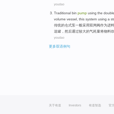
youdao
Traditional
bin
pump
using
the
doubl
volume vessel
, this system
using
a
st
传统
的
仓
式
泵
一般
采用
双
闸阀
作为
进
送罐，然后通过较大的
气
耗量将
物料
youdao
更多双语例句
关于有道
Investors
有道智选
官