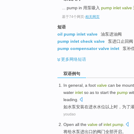
... pump in 用泵吸入
pump inlet valve
基于74个网页
-
相关网页
短语
oil pump inlet valve
油泵进油阀
pump inlet check valve
泵进口止回阀 
pump compensator valve inlet
泵补
更多
网络短语
双语例句
In general
, a
foot
valve
can
be
mount
water
inlet
so
as
to
start
the
pump
wi
leading.
如
水泵
安装
在
进水
水位
以上
时，
为了
youdao
Open
all
the
valve
of
inlet
pump
.
将给
水泵
进出口
的
阀门
全部
开启
。