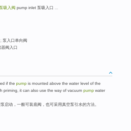
泵吸入阀
pump inlet 泵吸入口 ...
; 泵入口单向阀
偿器阀入口
ed
if
the
pump
is
mounted
above the
water level
of the
th
priming
, it can
also
use
the
way
of
vacuum
pump
water
灌
泵
启动
，一般
可
装
底
阀
，
也
可
采用
真空泵
引水
的
方法
。