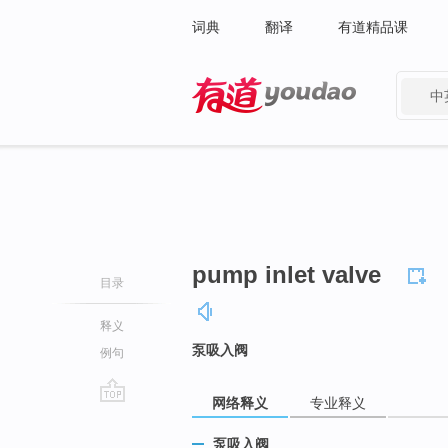
词典
翻译
有道精品课
中
有道 - 网易旗下搜索
pump inlet valve
目录
释义
泵吸入阀
例句
网络释义
专业释义
go
top
泵吸入阀