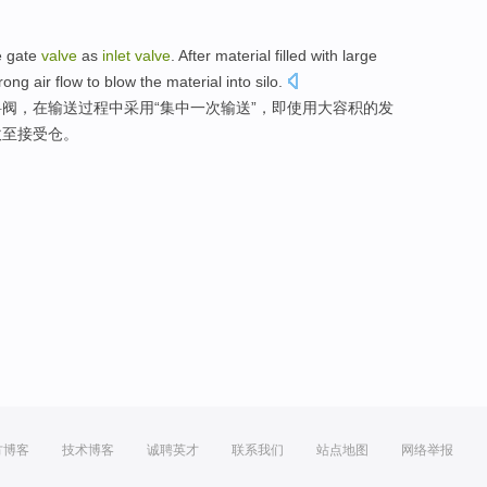
e
gate
valve
as
inlet
valve
.
After
material filled with
large
rong
air
flow to
blow
the
material
into
silo
.
料
阀
，
在
输送过程中采用“集中
一次
输送”，即
使用
大
容积
的发
吹
至接受
仓
。
方博客
技术博客
诚聘英才
联系我们
站点地图
网络举报