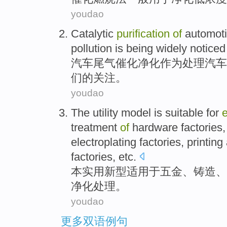
youdao
Catalytic
purification
of
automot
pollution is
being widely
noticed
汽车
尾气
催化
净化
作为
处理汽车
们的
关注
。
youdao
The utility
model
is suitable for
treatment
of
hardware factories
electroplating
factories,
printing
factories,
etc
.
本
实用新型
适用
于
五金
、
铸造
、
净化
处理
。
youdao
更多双语例句