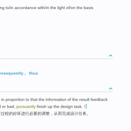
ng to/in accordance with/in the light of/on the basis
onsequently
,
thus
in proportion to
that the
information
of
the
result
feedback
l or
bad
,
pursuantly
finish up
the design
task
.
计
过程
的
好坏
进行
必要
的
调整
，
从而
完成
设计
任务
。