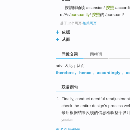
top
... 按韵律诵读 /scansion/
按照
/accordi
of/As/
pursuantly
/
按照
的 /pursuant/ ...
基于12个网页
-
相关网页
依据
从而
同近义词
同根词
adv. 因此；从而
therefore
,
hence
,
accordingly
,
c
双语例句
Finally
,
conduct
needful
readjustment
check
the entire
design
's
process
wel
最后
根据
结果
反馈
的
信息
检验
整个
设
youdao
更多双语例句