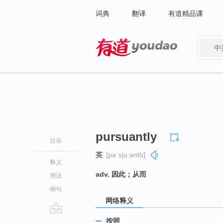
词典
翻译
有道精品课
中
有道 - 网易旗下搜索
pursuantly
目录
英
[pəˈsjuːəntlɪ]
释义
adv. 因此；从而
用法
例句
网络释义
go
按照