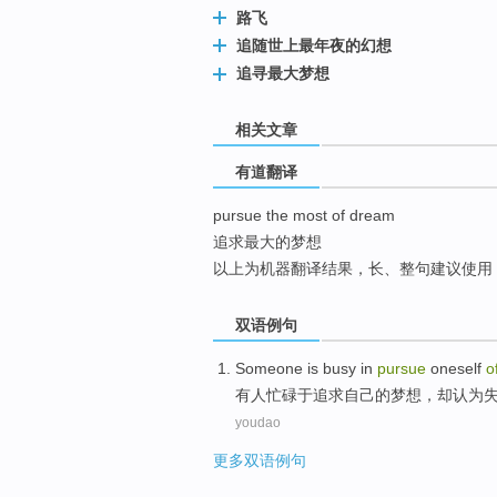
路飞
top
追随世上最年夜的幻想
追寻最大梦想
相关文章
有道翻译
pursue the most of dream
追求最大的梦想
以上为机器翻译结果，长、整句建议使用
双语例句
Someone is
busy
in
pursue
oneself
o
有人
忙碌
于
追求
自己
的
梦想
，
却
认为
youdao
更多双语例句