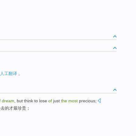
人工翻译
。
f
dream
,
but
think
to
lose
of
just
the
most
precious
;
失去
的
才
最
珍贵
；