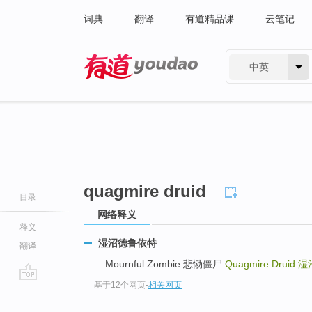
词典
翻译
有道精品课
云笔记
中英
有道 - 网易旗下搜索
quagmire druid
目录
网络释义
释义
湿沼德鲁依特
翻译
... Mournful Zombie 悲恸僵尸
Quagmire Druid
湿
基于12个网页
-
相关网页
go
top