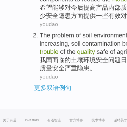
希望
能够对
今后
提高
产品
内部
质
少
安全隐患方面提供一些
有效
对
youdao
The
problem
of
soil
environmen
increasing
, soil
contamination
b
trouble
of the
quality
safe
of
agri
我国
面临
的
土壤
环境
安全
问题
日
质量
安全
严重
隐患
。
youdao
更多双语例句
关于有道
Investors
有道智选
官方博客
技术博客
诚聘英