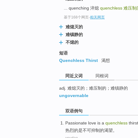
top
... quenching 淬熄
quenchless
难压制
基于168个网页
-
相关网页
难熄灭的
难镇静的
不熄的
短语
Quenchless Thirst
渴想
同近义词
同根词
adj. 难熄灭的；难压制的；难镇静的
ungovernable
双语例句
Passionate love
is
a
quenchless
thirs
热烈
的
是
不可
抑制的渴望。