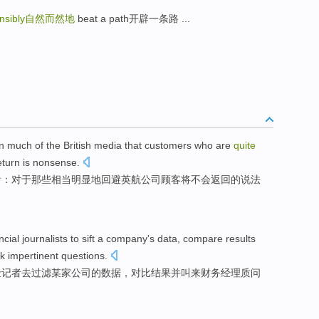
nsibly
自然而然地
beat a path开辟一条路 ...
n much of
the British
media
that
customers
who are
quite
eturn
is nonsense
.
看：对于
那些
相当
明显地
回避
英航公司
顾客
将
不会
返回
的说法
ncial
journalists
to
sift
a
company
's
data
,
compare
results
k
impertinent
questions
.
金
记者
去
过滤
某
家公司
的
数据
，
对比
结果
并
叫
来
财务
经理
质问