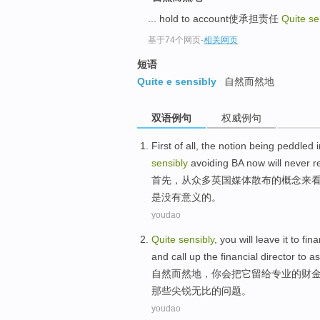
... hold to account使承担责任
Quite se
基于74个网页
-
相关网页
短语
Quite e sensibly
自然而然地
双语例句
权威例句
First
of
all, the
notion
being peddled
i
sensibly
avoiding
BA
now
will
never
r
首先
，从众多
英国
媒体
散布
的
概念
来
是
没有意义的。
youdao
Quite
sensibly
,
you
will
leave
it
to
fina
and
call
up the
financial
director
to
as
自然而然
地，
你
会
把
它
留给专业的
财
那些尖锐无比的问题。
youdao