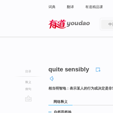
词典
翻译
有道精品课
中
有道 - 网易旗下搜索
quite sensibly
目录
释义
相当明智地：表示某人的行为或决定是非
例句
网络释义
go
top
自然而然地