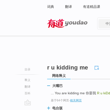
词典
翻译
有道精品课
中
有道 - 网易旗下搜索
r u kidding me
目录
网络释义
释义
大嘴巴
翻译
... You are kidding me 你耍我
R u kiD
百科
基于64个网页
-
相关网页
电台版
go