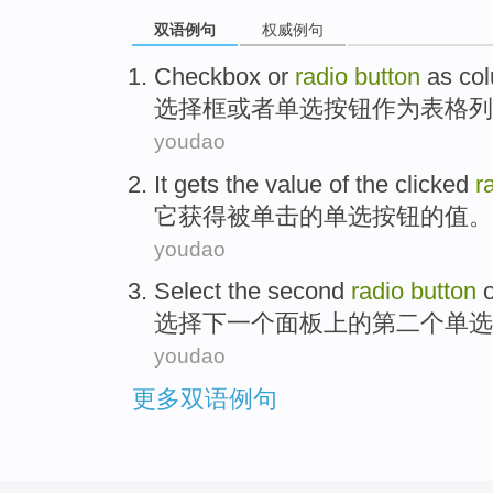
双语例句
权威例句
Checkbox
or
radio
button
as
co
选择框
或者
单选
按钮
作为
表格列
youdao
It
gets
the
value
of
the
clicked
r
它
获得
被单击
的
单选
按钮
的
值
。
youdao
Select
the second
radio
button
选择
下一个
面板
上
的
第二
个
单选
youdao
更多双语例句