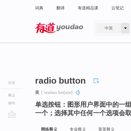
词典
翻译
有道精品课
云笔记
中英
有道 - 网易旗下搜索
radio button
目录
英
[ˈreɪdiəʊ bʌt(ə)n]
释义
单选按钮：图形用户界面中的一
例句
一个；选择其中任何一个选项会
go
top
网络释义
专业释义
英英释义