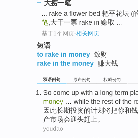
大捞一笔
... rake a flower bed 耙平花坛
笔
,大干一票 rake in 赚取 ...
基于1个网页
-
相关网页
短语
to rake in money
敛财
rake in the money
赚大钱
双语例句
原声例句
权威例句
So
come up with
a long-term
pl
money
…
while
the rest
of
the
r
因此
长期
投资
的
计划
将
把
你
和
钱
产
市场
会迎头赶上
。
youdao