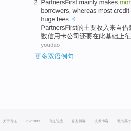
PartnersFirst
mainly
makes
mon
borrowers
,
whereas
most
credit
huge
fees
.
PartnersFirst
的
主要
收入
来自
借
数
信用卡
公司
还要
在
此基础上征
youdao
更多双语例句
关于有道
Investors
有道智选
官方博客
技术博客
诚聘英