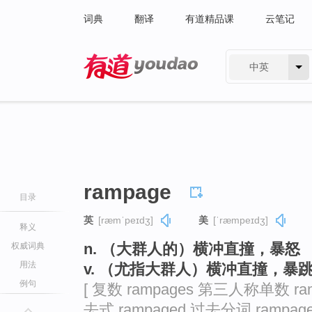
词典
翻译
有道精品课
云笔记
中英
有道 - 网易旗下搜索
rampage
目录
英
[ræmˈpeɪdʒ]
美
[ˈræmpeɪdʒ]
释义
n. （大群人的）横冲直撞，暴怒
权威词典
用法
v. （尤指大群人）横冲直撞，暴
例句
[ 复数 rampages 第三人称单数 ram
去式 rampaged 过去分词 rampage