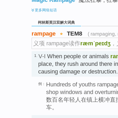
更多
网络短语
柯林斯英汉双解大词典
rampage
TEM8
( rampaging,
义项 rampage读作
ræmˈpeɪdʒ
，
V-I
When people or animals
ra
1.
place, they rush around there in
causing damage or destruct
Hundreds of youths rampage
例：
shop windows and overturni
数百名年轻人在镇上横冲直
车。