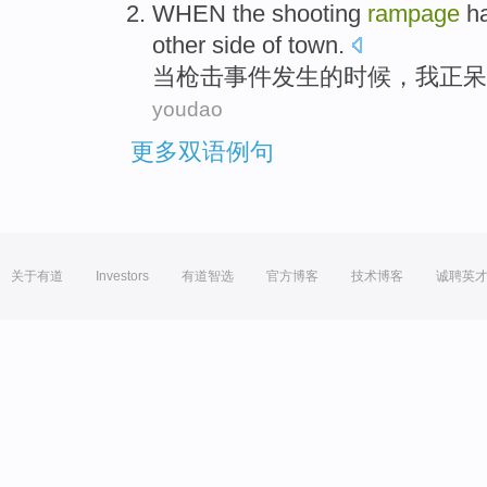
WHEN
the
shooting
rampage
h
other
side
of
town
.
当
枪击
事件
发生
的
时候，
我
正呆
youdao
更多双语例句
关于有道
Investors
有道智选
官方博客
技术博客
诚聘英