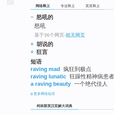
网络释义
专业释义
英英释义
go
top
怒吼的
怒吼
基于36个网页
-
相关网页
胡说的
狂言
短语
raving mad
疯狂到极点
raving lunatic
狂躁性精神病患
a raving beauty
一个绝代佳人
更多
网络短语
柯林斯英汉双解大词典