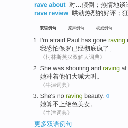
rave about
对…倾倒；热情地谈
rave review
哄动热烈的好评；
双语例句
原声例句
权威例句
I
'm afraid
Paul
has
gone
raving
我
恐怕
保罗
已经
彻底
疯
了。
《柯林斯英汉双解大词典》
She
was
shouting and
raving
a
她
冲着
他们
大喊
大叫。
《牛津词典》
She
's no
raving
beauty
.
她
算不上
绝色美女。
《牛津词典》
更多双语例句