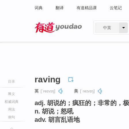
词典
翻译
有道精品课
云笔记
中英
有道 - 网易旗下搜索
raving
目录
英
[ˈreɪvɪŋ]
美
[ˈreɪvɪŋ]
释义
adj. 胡说的；疯狂的；非常的，
权威词典
用法
n. 胡说；怒吼
例句
adv. 胡言乱语地