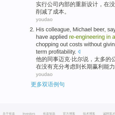
实行公司内部的重新设计，
在没
削减
了
成本
。
youdao
His
colleague
, Michael
beer
,
sa
have
applied
re-engineering
in
chopping
out
costs
without
givi
term
profitability
.
他
的
同事
迈克·
比尔
说
，
太多
的
在
没有
充分
考虑
到
长期
赢利能力
youdao
更多双语例句
关于有道
Investors
有道智选
官方博客
技术博客
诚聘英