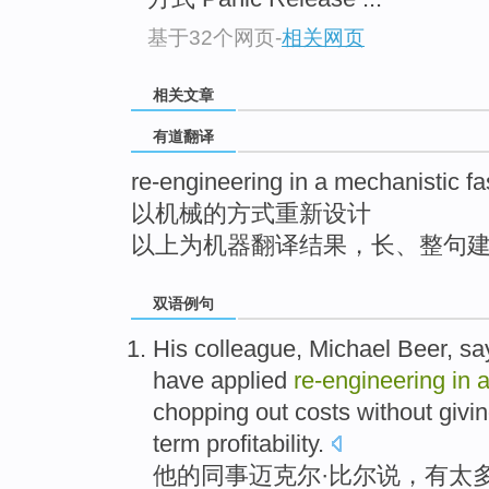
top
基于32个网页
-
相关网页
相关文章
有道翻译
re-engineering in a mechanistic f
以机械的方式重新设计
以上为机器翻译结果，长、整句
双语例句
His
colleague
, Michael
Beer
,
sa
have
applied
re-engineering
in
chopping out
costs
without
givi
term
profitability
.
他
的
同事
迈克尔·
比尔
说
，有
太