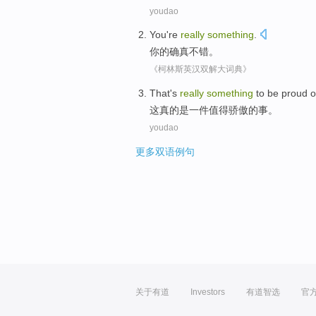
youdao
You
're
really
something
.
你
的确
真不错。
《柯林斯英汉双解大词典》
T
hat's
really
something
to be proud o
这
真的是一件值得骄傲的事。
youdao
更多双语例句
关于有道
Investors
有道智选
官