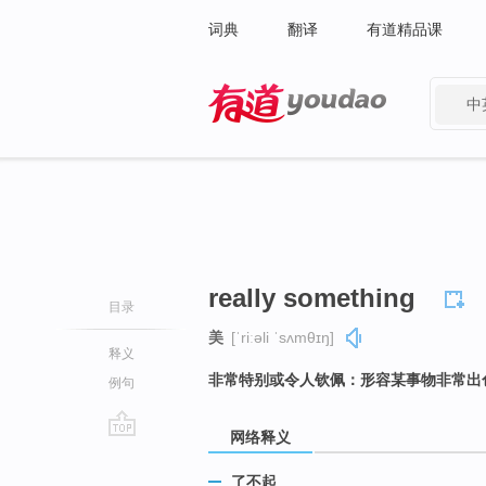
词典
翻译
有道精品课
中
有道 - 网易旗下搜索
really something
目录
美
[ˈriːəli ˈsʌmθɪŋ]
释义
非常特别或令人钦佩：形容某事物非常出
例句
网络释义
go
top
了不起