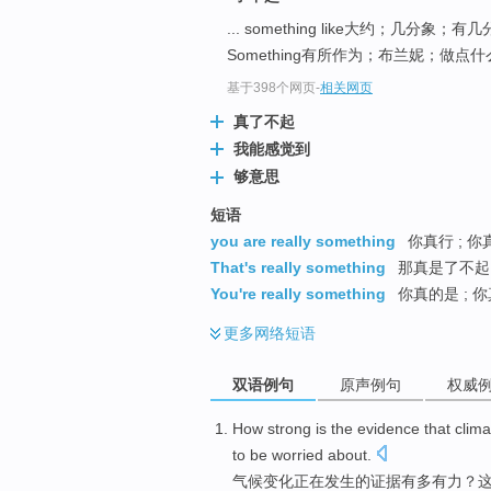
... something like大约；几分象
Something有所作为；布兰妮；做点什么
基于398个网页
-
相关网页
真了不起
我能感觉到
够意思
短语
you are really something
你真行 ; 
That's really something
那真是了不起 
You're really something
你真的是 ; 你
更多
网络短语
双语例句
原声例句
权威
How
strong
is
the
evidence
that
clima
to be
worried about
.
气候
变化
正在
发生
的
证据
有多
有力
？