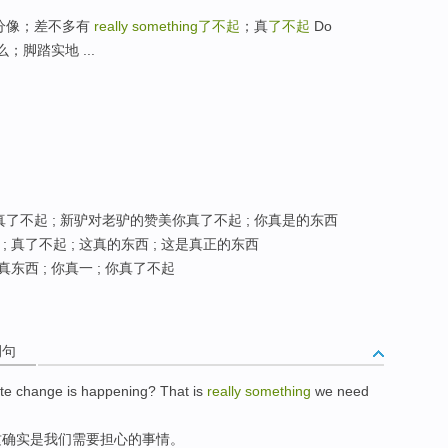
；有几分像；差不多有
really something
了不起
；真
了不起
Do
；脚踏实地 ...
你真了不起 ; 新驴对老驴的赞美你真了不起 ; 你真是的东西
; 真了不起 ; 这真的东西 ; 这是真正的东西
真东西 ; 你真一 ; 你真了不起
例句
te
change
is happening
?
That
is
really
something
we
need
这
确实
是
我们
需要
担心的事情。