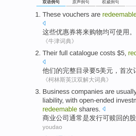
双语例句
原声例句
权威例句
These
vouchers are
redeemabl
这些
优惠券
将来
购物均可使用。
《牛津词典》
Their
full
catalogue
costs $
5
,
re
他们的
完整
目录
要
5
美元，
首次
《柯林斯英汉双解大词典》
Business
companies
are
usuall
liability
, with
open-ended
invest
redeemable
shares
.
商业
公司
通常
是
发行
可赎回
的
股
youdao