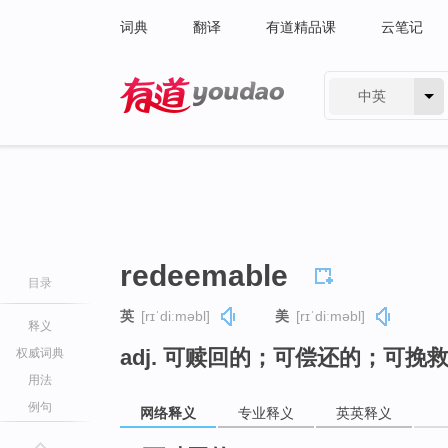
词典
翻译
有道精品课
云笔记
中英
有道 - 网易旗下搜索
redeemable
目录
英
[rɪˈdiːməbl]
美
[rɪˈdiːməbl]
释义
adj. 可赎回的；可偿还的；可
权威词典
用法
例句
网络释义
专业释义
英英释义