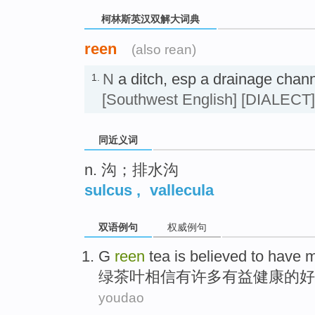
柯林斯英汉双解大词典
reen
(also rean)
N
a ditch, esp a drainage c
1.
[Southwest English]
[DIALECT]
同近义词
n. 沟；排水沟
sulcus
,
vallecula
双语例句
权威例句
G
reen
tea is
believed to
have
m
绿
茶叶
相信
有
许多
有益健康
的好
youdao