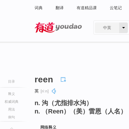
词典
翻译
有道精品课
云笔记
中英
有道 - 网易旗下搜索
reen
目录
英
[riːn]
释义
n. 沟（尤指排水沟）
权威词典
用法
n. （Reen）（美）雷恩（人名）
例句
网络释义