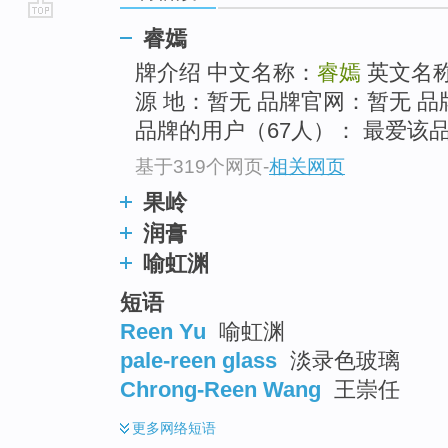
go
睿嫣
top
牌介绍 中文名称：
睿嫣
英文名
源 地：暂无 品牌官网：暂无 品
品牌的用户（67人）： 最爱该品牌
基于319个网页
-
相关网页
果岭
润膏
喻虹渊
短语
Reen Yu
喻虹渊
pale-reen glass
淡录色玻璃
Chrong-Reen Wang
王崇任
更多
网络短语