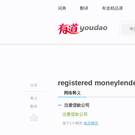
词典
翻译
有道精品课
中
有道 - 网易旗下搜索
registered moneylend
目录
网络释义
释义
注册贷款公司
翻译
注册贷款公司
基于1个网页
-
相关网页
go
top