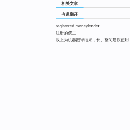
相关文章
有道翻译
registered moneylender
注册的债主
以上为机器翻译结果，长、整句建议使用