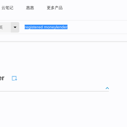
云笔记
惠惠
更多产品
英
er