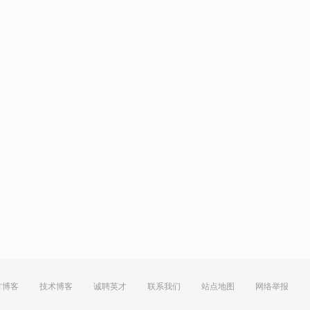
方博客
技术博客
诚聘英才
联系我们
站点地图
网络举报