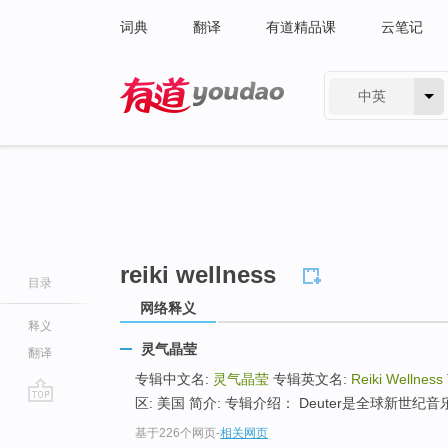
词典
翻译
有道精品课
云笔记
中英
有道 - 网易旗下搜索
reiki wellness
目录
网络释义
释义
灵气晶莹
翻译
专辑中文名:
灵气晶莹
专辑英文名:
Reiki Wellness
区: 美国 简介: 专辑介绍： Deuter是全球新世
go
基于226个网页
-
相关网页
top