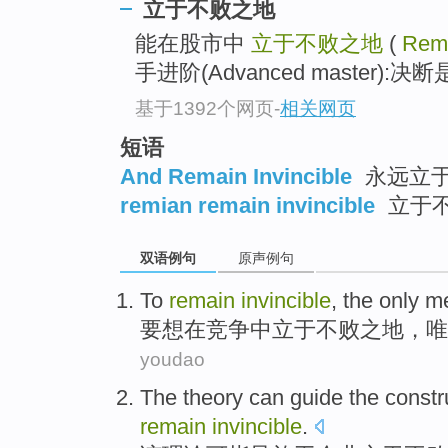
立于不败之地
能在股市中
立于不败之地
(
Rema
手进阶(Advanced master
基于1392个网页
-
相关网页
短语
And Remain Invincible
永远立
remian remain invincible
立于
双语例句
原声例句
To
remain
invincible
,
the
only
me
要想
在
竞争
中立于不败之地，
唯
youdao
The
theory
can
guide
the
constr
remain
invincible
.