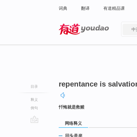
词典
翻译
有道精品课
中
有道 - 网易旗下搜索
repentance is salvatio
目录
释义
忏悔就是救赎
例句
网络释义
go
top
回头是岸