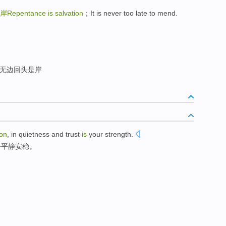
epentance is salvation
；It is never too late to mend.
无边回头是岸
ion
, in
quietness
and trust
is
your strength.
乎平静安稳。