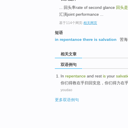
... 回头率rate of second glance
回头是岸R
汇演joint performance ...
基于114个网页
-
相关网页
短语
in repentance there is salvation
苦海
相关文章
双语例句
In
repentance
and
rest
is
your
salvat
你们
得救
在乎
归回
安息
，你们得力在
youdao
更多双语例句