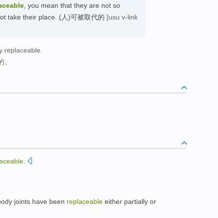
aceable
, you mean that they are not so
d not take their place. (人)可被取代的
[usu v-link
y replaceable.
的。
laceable
.
body
joints
have
been
replaceable
either
partially
or