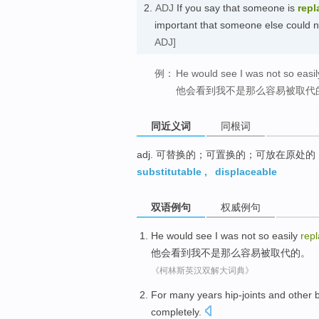
2.
ADJ
If you say that someone is
repl
important that someone else coul
ADJ]
例：
He would see I was not so easil
他会看到我不是那么容易被取代
同近义词
同根词
adj. 可替换的；可置换的；可放在原处的
substitutable
,
displaceable
双语例句
权威例句
He
would
see
I
was not
so
easily
rep
他
会
看到
我
不是
那么
容易
被取代
的。
《柯林斯英汉双解大词典》
For many years
hip-joints
and
other
completely
.