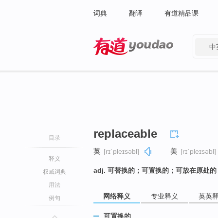
词典
翻译
有道精品课
中
有道 - 网易旗下搜索
replaceable
目录
英
[rɪˈpleɪsəbl]
美
[rɪˈpleɪsəbl]
释义
adj. 可替换的；可置换的；可放在原处的
权威词典
用法
网络释义
专业释义
英英
例句
可置换的