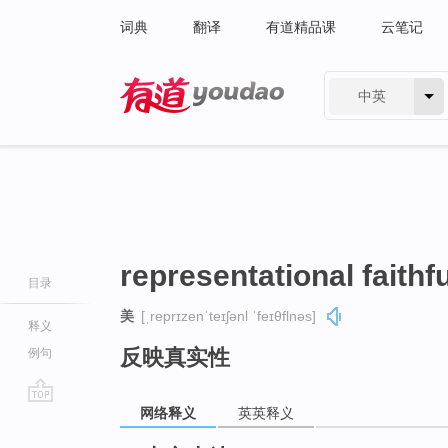
词典
翻译
有道精品课
云笔记
中英
有道 - 网易旗下搜索
representational faithf
目录
美
[ˌreprɪzenˈteɪʃənl ˈfeɪθflnəs]
释义
反映真实性
例句
网络释义
英英释义
go
top