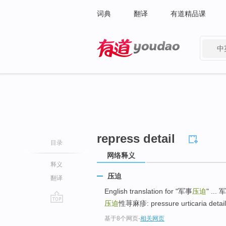
词典
翻译
有道精品课
中
有道 - 网易旗下搜索
repress detail
目录
网络释义
释义
压迫
翻译
English translation for "军事
压迫
" ... 
压迫
性荨麻疹: pressure urticaria detail>
go
基于8个网页
-
相关网页
top