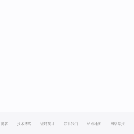
方博客
技术博客
诚聘英才
联系我们
站点地图
网络举报