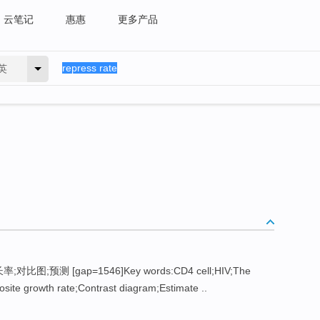
云笔记
惠惠
更多产品
英
;对比图;预测 [gap=1546]Key words:CD4 cell;HIV;The
osite growth rate;Contrast diagram;Estimate ..