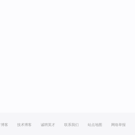
方博客
技术博客
诚聘英才
联系我们
站点地图
网络举报