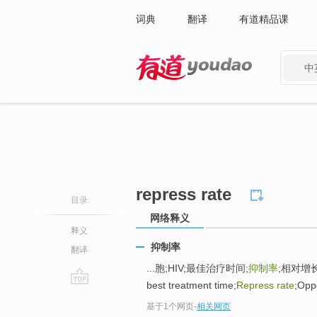
词典
翻译
有道精品课
中
有道 - 网易旗下搜索
repress rate
目录
网络释义
释义
抑制率
翻译
...胞;HIV;最佳治疗时间;
抑制率
;相对增长率
best treatment time;
Repress rate
;Opp
go
基于1个网页
-
相关网页
top