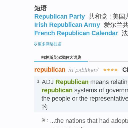
短语
Republican Party
共和党 ; 美
Irish Republican Army
爱尔兰
French Republican Calendar
法
更多
网络短语
柯林斯英汉双解大词典
republican
C
/rɪˈpʌblɪkən/
ADJ
Republican
means relating
1.
republican
systems of governm
the people or the representativ
的
...the nations that had adopt
例：