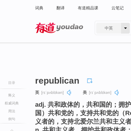
词典
翻译
有道精品课
云笔记
中英
有道 - 网易旗下搜索
republican
目录
英
[rɪˈpʌblɪkən]
美
[rɪˈpʌblɪkən]
释义
adj. 共和政体的，共和国的；
权威词典
用法
国）共和党的，支持共和党的（Rep
例句
义者的，支持北爱尔兰共和主义者的（
n. 共和主义者，拥护共和政体