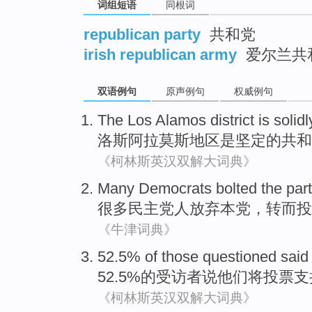
词组短语
同根词
republican party
共和党
irish republican army
爱尔兰共
双语例句
原声例句
权威例句
The Los Alamos
district
is
solidl
洛斯阿拉莫斯
地区
是
坚定
的
共和
《柯林斯英汉双解大词典》
Many
Democrats bolted the
part
很多
民主党
人放弃本党，转而
投
《牛津词典》
52.5%
of
those questioned
said
52.5%
的
受访者
说
他们
将
投票支
《柯林斯英汉双解大词典》