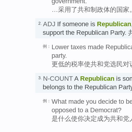
government.
…采用了共和制政体的国家
ADJ
If someone is
Republican
2.
support the Republican Part
Lower taxes made Republican
例：
party.
更低的税率使共和党选民对
N-COUNT
A
Republican
is so
3.
belongs to the Republican P
What made you decide to b
例：
opposed to a Democrat?
是什么使你决定成为共和党