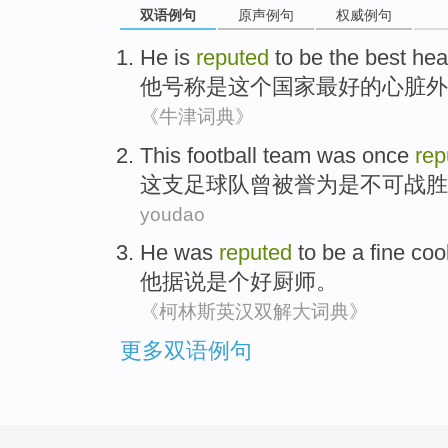
双语例句
原声例句
权威例句
He
is
reputed
to be
the
best
hea
他
号称
是
这个
国家
最好
的
心脏
外
《牛津词典》
This
football team
was once
rep
这
支
足球队
曾
被
誉为
是
不可战胜
youdao
He
was
reputed
to be
a
fine
coo
他
据说
是个
好
厨师
。
《柯林斯英汉双解大词典》
更多双语例句