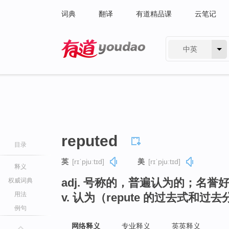
词典
翻译
有道精品课
云笔记
中英
有道 - 网易旗下搜索
reputed
目录
英
[rɪˈpjuːtɪd]
美
[rɪˈpjuːtɪd]
释义
adj. 号称的，普遍认为的；名誉
权威词典
用法
v. 认为（repute 的过去式和过
例句
网络释义
专业释义
英英释义