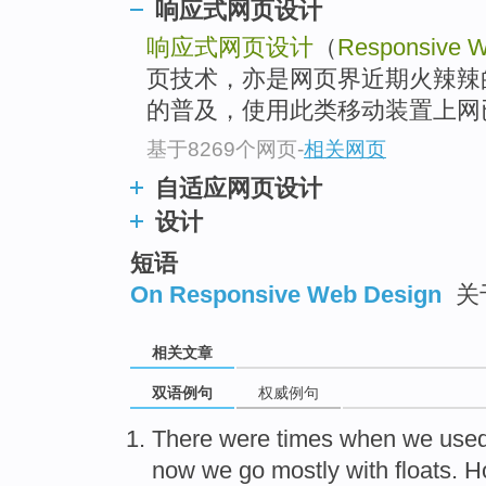
响应式网页设计
响应式网页设计
（
Responsive W
页技术，亦是网页界近期火辣辣
的普及，使用此类移动装置上网已
基于8269个网页
-
相关网页
自适应网页设计
设计
短语
On Responsive Web Design
关
相关文章
双语例句
权威例句
There
were times when
we
use
now
we go
mostly
with
floats
. H