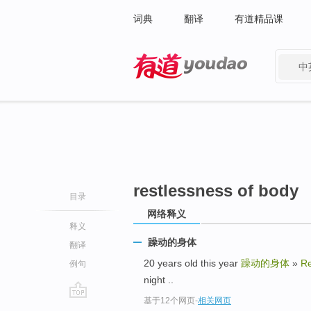
词典
翻译
有道精品课
中
有道 - 网易旗下搜索
restlessness of body
目录
网络释义
释义
躁动的身体
翻译
20 years old this year
躁动的身体
»
Re
例句
night ..
基于12个网页
-
相关网页
go