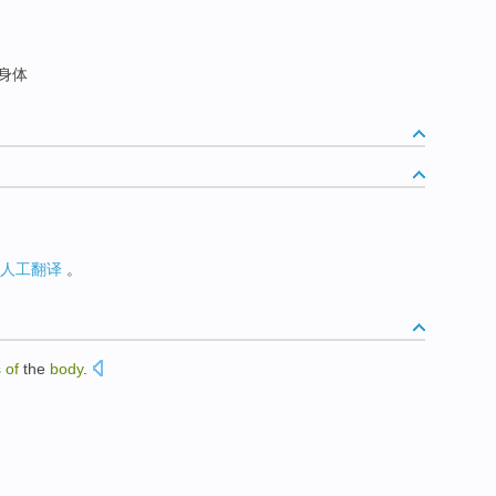
身体
人工翻译
。
s
of
the
body
.
。