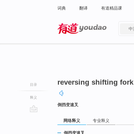
词典
翻译
有道精品课
中
有道 - 网易旗下搜索
reversing shifting fork
目录
释义
倒挡变速叉
go
网络释义
专业释义
top
倒挡变速叉