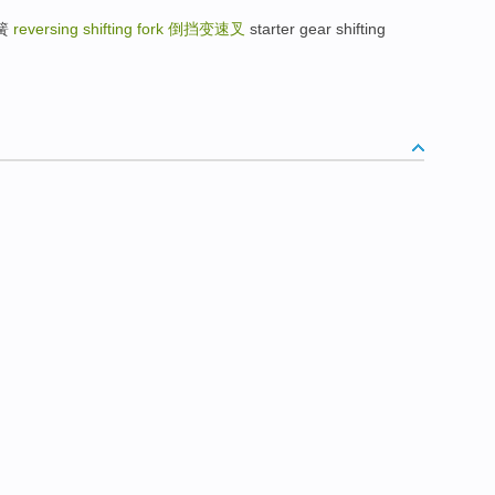
弹簧
reversing shifting fork
倒挡变速叉
starter gear shifting