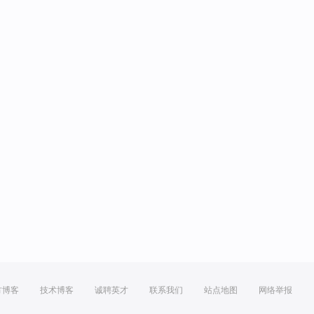
方博客
技术博客
诚聘英才
联系我们
站点地图
网络举报