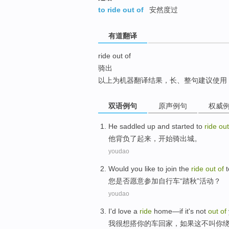
top
to ride out of
安然度过
有道翻译
ride out of
骑出
以上为机器翻译结果，长、整句建议使用
双语例句
原声例句
权威
He
saddled
up
and
started to
ride
ou
他
背负
了起来
，
开始
骑
出
城
。
youdao
Would
you
like to
join the
ride
out
of
t
您
是否
愿意
参加
自行车“
踏
秋”
活动
？
youdao
I
'd love
a
ride
home
—
if
it's not
out
of
我
很
想
搭
你
的
车
回家
，
如果
这不
叫你