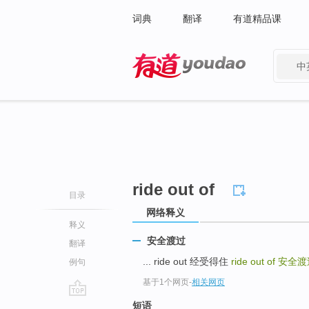
词典
翻译
有道精品课
中
有道 - 网易旗下搜索
ride out of
目录
网络释义
释义
安全渡过
翻译
... ride out 经受得住
ride out of
安全渡
例句
基于1个网页
-
相关网页
go
短语