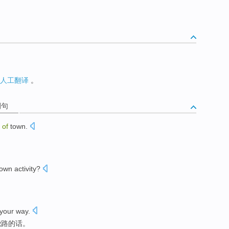
人工翻译
。
例句
t
of
town
.
own
activity
?
your
way
.
绕路的话
。