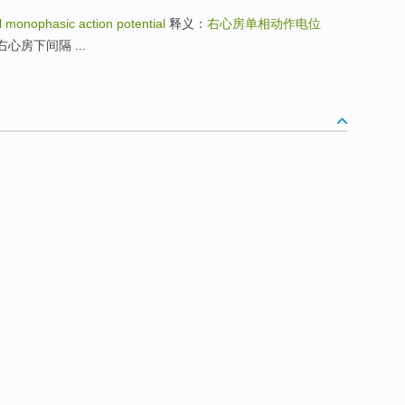
al monophasic action potential
释义：
右心房单相动作电位
um]右心房下间隔 ...