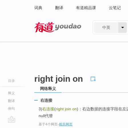
词典
翻译
有道精品课
云笔记
中英
有道 - 网易旗下搜索
right join on
目录
网络释义
释义
右连接
翻译
例句
3)
右连接
(
right join on
)：右边数据的连接字段在左
null代替
基于4个网页
-
相关网页
go