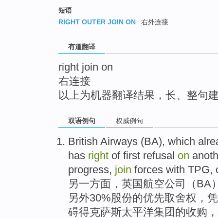
top
短语
RIGHT OUTER JOIN ON
右外连接
有道翻译
right join on
右连接
以上为机器翻译结果，长、整句
双语例句
权威例句
British
Airways
(
BA
), which alr
has
right
of
first refusal
on
anoth
progress,
join
forces
with
TPG
,
另
一方面，
英国
航空
公司（
BA
另外30%股份的
优先
取舍
权
，凭
碍
得克萨斯
太平洋集团的
收购
，