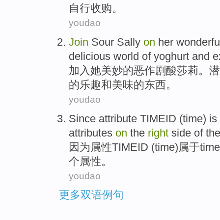
自行收购。
youdao
Join
Sour
Sally
on
her
wonderfu
delicious
world
of
yoghurt
and
e
加入
她
美妙的
恶作剧
酸
莎莉
。
潜
的
乐趣
和
美味
的
东西
。
youdao
Since
attribute
TIMEID
(
time
) i
attributes
on
the
right
side
of
th
因为
属性
TIMEID
(
time
)属于time
个
属性
。
youdao
更多双语例句