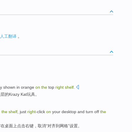
人工翻译
。
oy
shown in orange
on
the
top
right
shelf
.
顶层
的
Krazy Kat
玩具
。
n
the
shelf
,
just
right
-click
on
your desktop
and turn
off
the
需
在
桌面上
点击
右键
，
取消
“对齐
到
网格
”设置。