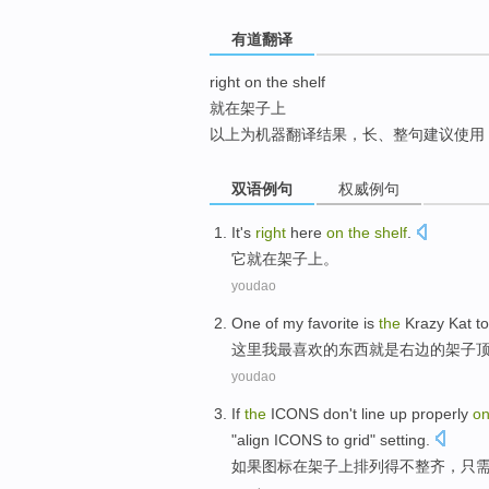
top
有道翻译
right on the shelf
就在架子上
以上为机器翻译结果，长、整句建议使用
双语例句
权威例句
It
's
right
here
on
the
shelf
.
它
就
在架子
上。
youdao
One
of
my
favorite
is
the
Krazy
Kat
t
这里
我
最喜欢
的
东西就是
右边
的
架子
youdao
If
the
ICONS
don't
line up properly
o
"
align
ICONS
to
grid
"
setting
.
如果
图标
在
架子上
排列
得
不
整齐，
只