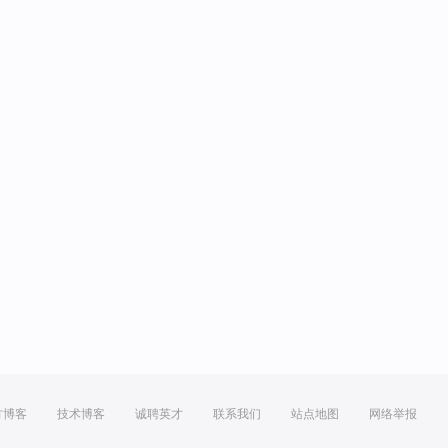
方博客
技术博客
诚聘英才
联系我们
站点地图
网络举报