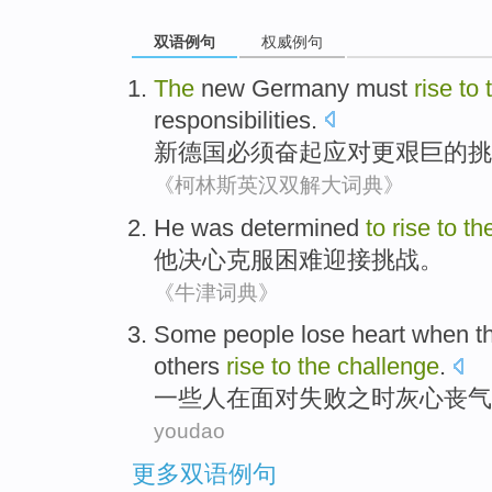
双语例句
权威例句
The
new
Germany
must
rise
to
responsibilities.
新
德国
必须
奋起
应对更艰巨
的
挑
《柯林斯英汉双解大词典》
He
was determined
to
rise
to
th
他
决心
克服
困难迎接挑战。
《牛津词典》
Some
people
lose
heart
when
t
others
rise
to
the
challenge
.
一些
人
在
面对失败之
时
灰心
丧气
youdao
更多双语例句