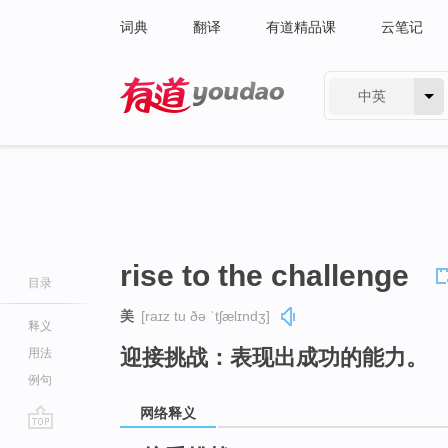
词典
翻译
有道精品课
云笔记
中英
有道 - 网易旗下搜索
rise to the challenge
目录
美
[raɪz tu ðə ˈtʃælɪndʒ]
释义
迎接挑战：表现出成功的能力。
用法
例句
网络释义
go