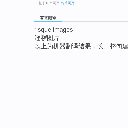
基于16个网页
-
相关网页
有道翻译
risque images
淫秽图片
以上为机器翻译结果，长、整句