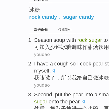
冰糖
rock candy
,
sugar candy
双语例句
权威例句
Season
soup
with
rock
sugar
to
可加入
少许冰糖调味
作
甜
汤
饮用
youdao
I
have a cough
so
I
cook
pear
st
myself
.
我
咳嗽
了，
所以
我
给
自己
做冰糖
youdao
Second
,
put
the
pear
into
a
smal
sugar
onto
the
pear.
然后
，
把
梨子
放进
一个
小
碗
，再