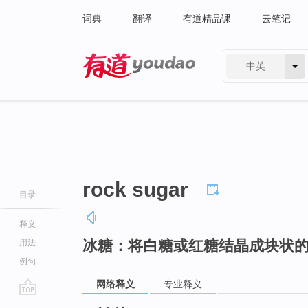
词典
翻译
有道精品课
云笔记
中英
有道 - 网易旗下搜索
rock sugar
目录
释义
冰糖：将白糖或红糖结晶成块状
用法
例句
网络释义
专业释义
go