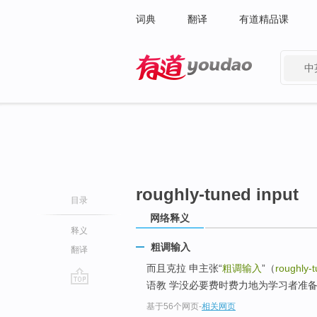
词典
翻译
有道精品课
中
有道 - 网易旗下搜索
roughly-tuned input
目录
网络释义
释义
粗调输入
翻译
而且克拉 申主张“
粗调输入
”（
roughly-t
语教 学没必要费时费力地为学习者准备“精调输入”
go
基于56个网页
-
相关网页
top