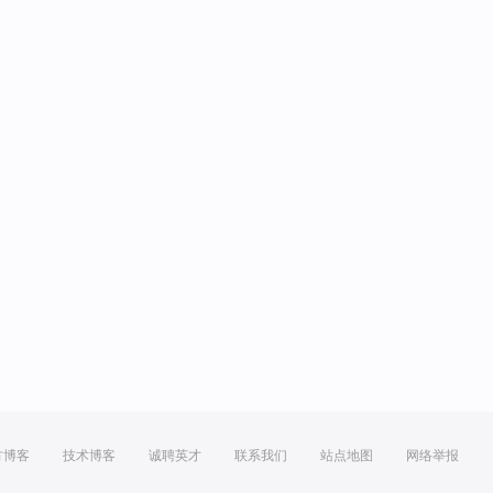
方博客
技术博客
诚聘英才
联系我们
站点地图
网络举报